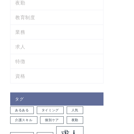
夜勤
教育制度
業務
求人
特徴
資格
タグ
あるある
タイミング
人気
介護スキル
個別ケア
夜勤
求人